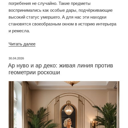
погребения не случайно. Такие предметы
воспринимались как особые дары, подчёркивающие
высокий статус умершего. А для нас эти находки
становятся своеобразным окном в историю интерьера
и ремесла.
Читать далее
«Мебель
из
могил:
ОПУБЛИКОВАНО
30.04.2026
Ар нуво и ар деко: живая линия против
какие
геометрии роскоши
находки
археологов
меняют
взгляд
на
древний
интерьер»