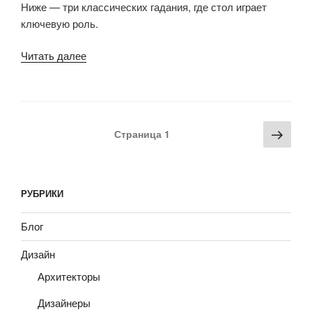
Ниже — три классических гадания, где стол играет
ключевую роль.
Читать далее
«Без
стола
не
узнать
судьбу:
Навигация
Сле
Страница
1
три
по
стра
святочных
записям
гадания,
которые
РУБРИКИ
работают
только
Блог
за
Дизайн
правильной
мебелью»
Архитекторы
Дизайнеры