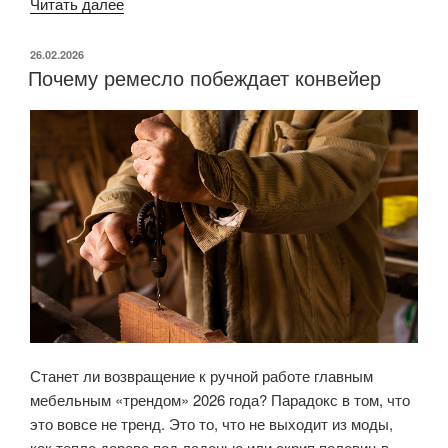
Читать далее
«История
водяных
кроватей:
ОПУБЛИКОВАНО
26.02.2026
Почему ремесло побеждает конвейер
от
бурдюков
до
высоких
технологий»
Станет ли возвращение к ручной работе главным
мебельным «трендом» 2026 года? Парадокс в том, что
это вовсе не тренд. Это то, что не выходит из моды,
как тепло дерева под ладонью или скрип половиц в