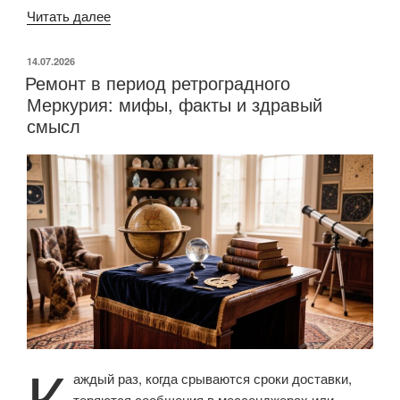
Читать далее
«Всего
несколько
изменений,
ОПУБЛИКОВАНО
14.07.2026
Ремонт в период ретроградного
и
Меркурия: мифы, факты и здравый
квартира
смысл
перестает
казаться
мрачной»
К
аждый раз, когда срываются сроки доставки,
теряются сообщения в мессенджерах или