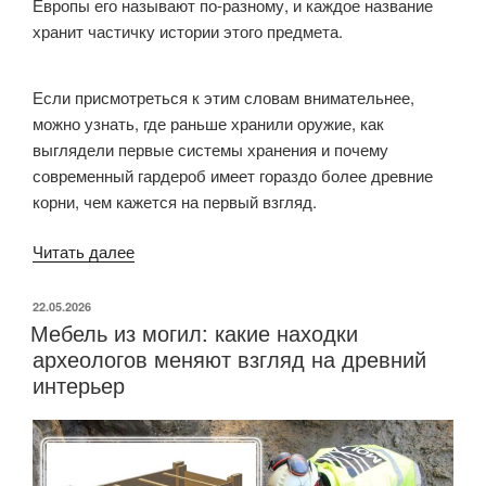
Европы его называют по-разному, и каждое название
хранит частичку истории этого предмета.
Если присмотреться к этим словам внимательнее,
можно узнать, где раньше хранили оружие, как
выглядели первые системы хранения и почему
современный гардероб имеет гораздо более древние
корни, чем кажется на первый взгляд.
Читать далее
«Как
называют
шкаф
ОПУБЛИКОВАНО
22.05.2026
Мебель из могил: какие находки
в
археологов меняют взгляд на древний
разных
интерьер
странах:
лингвистическая
история
привычного
предмета