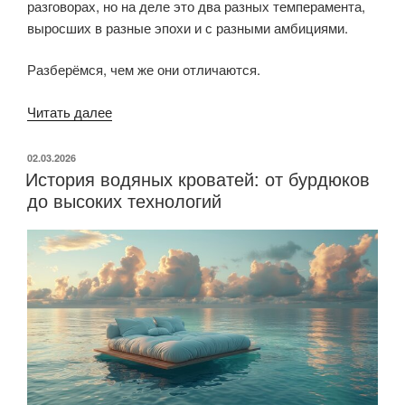
разговорах, но на деле это два разных темперамента,
выросших в разные эпохи и с разными амбициями.
Разберёмся, чем же они отличаются.
Читать далее
«Ар
нуво
и
ОПУБЛИКОВАНО
02.03.2026
История водяных кроватей: от бурдюков
ар
до высоких технологий
деко:
живая
линия
против
геометрии
роскоши»