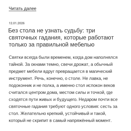
Читать далее
«Послевоенные
новшества
в
ОПУБЛИКОВАНО
12.01.2026
Без стола не узнать судьбу: три
меблировке
святочных гадания, которые работают
советских
только за правильной мебелью
квартир»
Святки всегда были временем, когда дом наполнялся
тайной. За окнами темно, свечи дрожат, а обычный
предмет мебели вдруг превращается в магический
инструмент. Речь, конечно, о столе. Не лавка, не
подоконник и не полка, а именно стол испокон веков
считался центром дома, местом силы и точкой, где
сходятся пути живых и будущего. Недаром почти все
святочные гадания требуют одного условия: сесть за
стол. Желательно крепкий, устойчивый и такой,
который не скрипит в самый напряжённый момент.