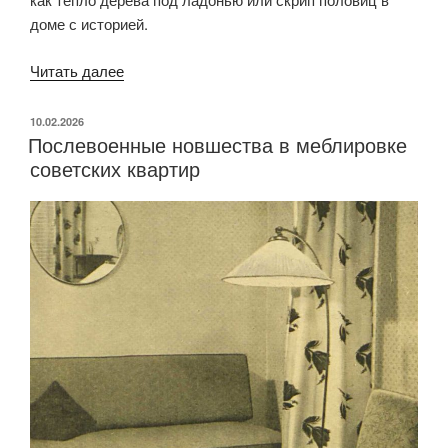
доме с историей.
Читать далее
«Почему
ремесло
побеждает
ОПУБЛИКОВАНО
10.02.2026
Послевоенные новшества в меблировке
конвейер»
советских квартир