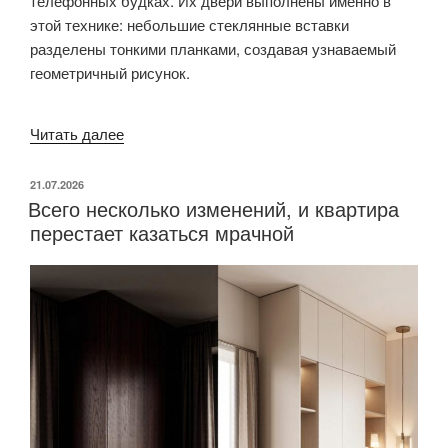
телефонных будках. Их двери выполнены именно в
этой технике: небольшие стеклянные вставки
разделены тонкими планками, создавая узнаваемый
геометричный рисунок.
Читать далее
«Английская
решетка
в
ОПУБЛИКОВАНО
21.07.2026
Всего несколько изменений, и квартира
мебели:
перестает казаться мрачной
почему
этот
прием
из
XVII
века
снова
стал
популярным»